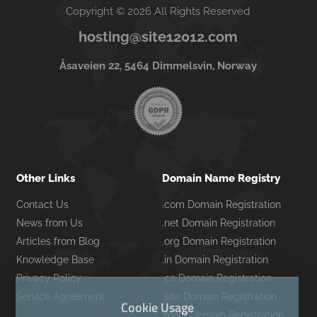
Copyright © 2026 All Rights Reserved
hosting@site12012.com
Åsaveien 22, 5464 Dimmelsvin, Norway
Other Links
Domain Name Registry
Contact Us
.com Domain Registration
News from Us
.net Domain Registration
Articles from Blog
.org Domain Registration
Knowledge Base
.in Domain Registration
Privacy Policy
.co Domain Registration
Service Agreement
.site Domain Registration
Cookie Usage
.mobi Domain Registration