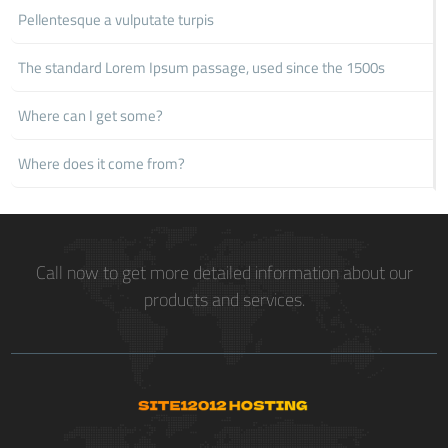
Pellentesque a vulputate turpis
The standard Lorem Ipsum passage, used since the 1500s
Where can I get some?
Where does it come from?
Call now to get more detailed information about our
products and services.