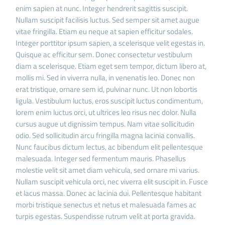
enim sapien at nunc. Integer hendrerit sagittis suscipit.
Nullam suscipit facilisis luctus. Sed semper sit amet augue
vitae fringilla. Etiam eu neque at sapien efficitur sodales.
Integer porttitor ipsum sapien, a scelerisque velit egestas in.
Quisque ac efficitur sem. Donec consectetur vestibulum
diam a scelerisque. Etiam eget sem tempor, dictum libero at,
mollis mi. Sed in viverra nulla, in venenatis leo. Donec non
erat tristique, ornare sem id, pulvinar nunc. Ut non lobortis
ligula. Vestibulum luctus, eros suscipit luctus condimentum,
lorem enim luctus orci, ut ultrices leo risus nec dolor. Nulla
cursus augue ut dignissim tempus. Nam vitae sollicitudin
odio. Sed sollicitudin arcu fringilla magna lacinia convallis.
Nunc faucibus dictum lectus, ac bibendum elit pellentesque
malesuada. Integer sed fermentum mauris. Phasellus
molestie velit sit amet diam vehicula, sed ornare mi varius.
Nullam suscipit vehicula orci, nec viverra elit suscipit in. Fusce
et lacus massa. Donec ac lacinia dui. Pellentesque habitant
morbi tristique senectus et netus et malesuada fames ac
turpis egestas. Suspendisse rutrum velit at porta gravida.