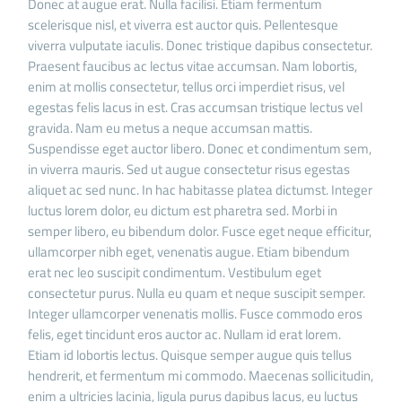
Donec at augue erat. Nulla facilisi. Etiam fermentum
scelerisque nisl, et viverra est auctor quis. Pellentesque
viverra vulputate iaculis. Donec tristique dapibus consectetur.
Praesent faucibus ac lectus vitae accumsan. Nam lobortis,
enim at mollis consectetur, tellus orci imperdiet risus, vel
egestas felis lacus in est. Cras accumsan tristique lectus vel
gravida. Nam eu metus a neque accumsan mattis.
Suspendisse eget auctor libero. Donec et condimentum sem,
in viverra mauris. Sed ut augue consectetur risus egestas
aliquet ac sed nunc. In hac habitasse platea dictumst. Integer
luctus lorem dolor, eu dictum est pharetra sed. Morbi in
semper libero, eu bibendum dolor. Fusce eget neque efficitur,
ullamcorper nibh eget, venenatis augue. Etiam bibendum
erat nec leo suscipit condimentum. Vestibulum eget
consectetur purus. Nulla eu quam et neque suscipit semper.
Integer ullamcorper venenatis mollis. Fusce commodo eros
felis, eget tincidunt eros auctor ac. Nullam id erat lorem.
Etiam id lobortis lectus. Quisque semper augue quis tellus
hendrerit, et fermentum mi commodo. Maecenas sollicitudin,
enim a ultricies lacinia, ligula purus dapibus lacus, eu luctus