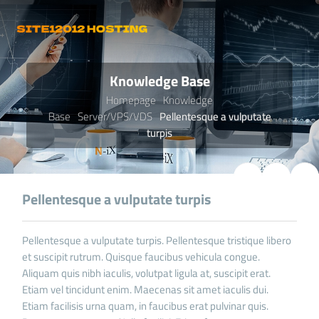
Knowledge Base
Homepage
Knowledge
Base
Server/VPS/VDS
Pellentesque a vulputate
turpis
Pellentesque a vulputate turpis
Pellentesque a vulputate turpis. Pellentesque tristique libero
et suscipit rutrum. Quisque faucibus vehicula congue.
Aliquam quis nibh iaculis, volutpat ligula at, suscipit erat.
Etiam vel tincidunt enim. Maecenas sit amet iaculis dui.
Etiam facilisis urna quam, in faucibus erat pulvinar quis.